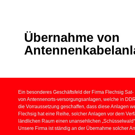
Übernahme von
Antennenkabelanl
Ein besonderes Geschäftsfeld der Firma Flechsig Sat
von Antennenorts-versorgungsanlagen, welche in DDR-
die Vorraussetzung geschaffen, dass diese Anlagen wei
Flechsig hat eine Reihe, solcher Anlagen vor dem Verf
ländlichen Raum einen unansehlichen „Schüsselwald
Unsere Firma ist ständig an der Übernahme solcher Anl