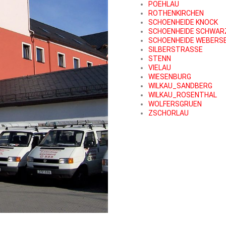
POEHLAU
ROTHENKIRCHEN
SCHOENHEIDE
KNOCK
SCHOENHEIDE SCHWAR
SCHOENHEIDE WEBERS
SILBERSTRASSE
STENN
VIELAU
WIESENBURG
WILKAU_SANDBERG
WILKAU_ROSENTHAL
WOLFERSGRUEN
ZSCHORLAU