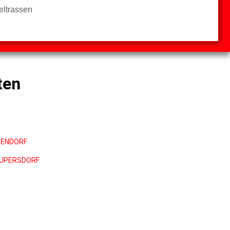
eltrassen
ten
PENDORF
UPERSDORF