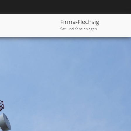
Firma-Flechsig
Sat- und Kabelanlagen