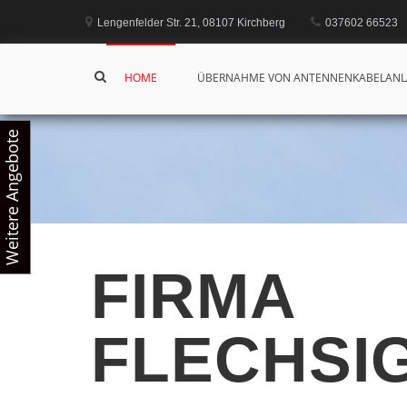
Lengenfelder Str. 21, 08107 Kirchberg
037602 66523
HOME
ÜBERNAHME VON ANTENNENKABELAN
Weitere Angebote
FIRMA
FLECHSI