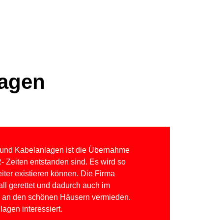
agen
- und Kabelanlagen ist die Übernahme
 Zeiten entstanden sind. Es wird so
ter existieren können. Die Firma
all gerettet und dadurch auch im
“ an den schönen Häusern vermieden.
agen interessiert.